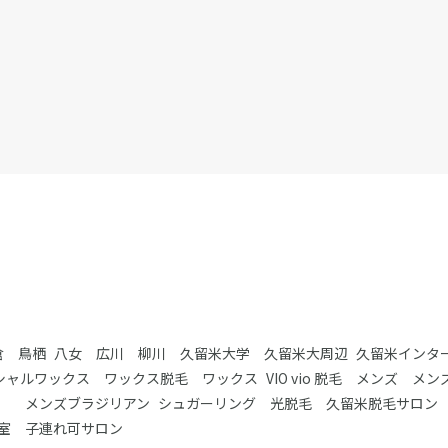
 鳥栖 八女 広川 柳川 久留米大学 久留米大周辺 久留米インタ
ャルワックス ワックス脱毛 ワックス VIO vio 脱毛 メンズ メン
ス メンズブラジリアン シュガーリング 光脱毛 久留米脱毛サロン
室 子連れ可サロン