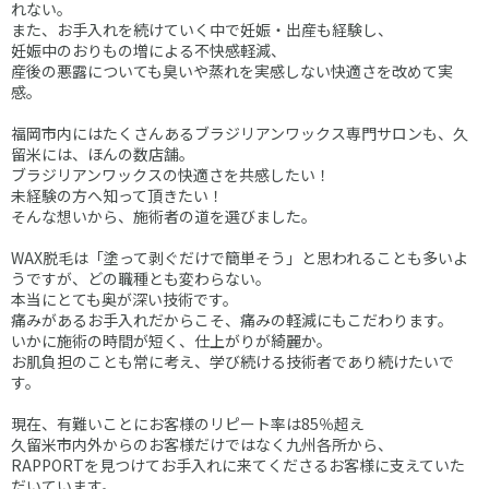
れない。
また、お手入れを続けていく中で妊娠・出産も経験し、
妊娠中のおりもの増による不快感軽減、
産後の悪露についても臭いや蒸れを実感しない快適さを改めて実
感。
福岡市内にはたくさんあるブラジリアンワックス専門サロンも、久
留米には、ほんの数店舗。
ブラジリアンワックスの快適さを共感したい！
未経験の方へ知って頂きたい！
そんな想いから、施術者の道を選びました。
WAX脱毛は「塗って剥ぐだけで簡単そう」と思われることも多いよ
うですが、どの職種とも変わらない。
本当にとても奥が深い技術です。
痛みがあるお手入れだからこそ、痛みの軽減にもこだわります。
いかに施術の時間が短く、仕上がりが綺麗か。
お肌負担のことも常に考え、学び続ける技術者であり続けたいで
す。
現在、有難いことにお客様のリピート率は85％超え
久留米市内外からのお客様だけではなく九州各所から、
RAPPORTを見つけてお手入れに来てくださるお客様に支えていた
だいています。