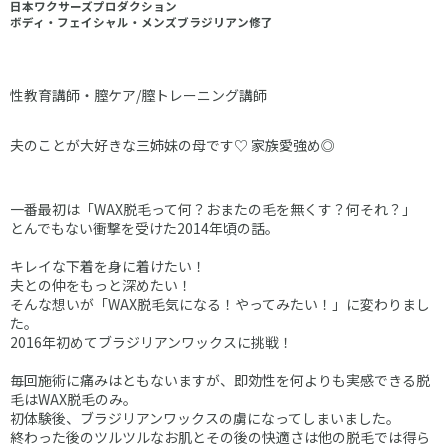
日本ワクサーズプロダクション
​ボディ・フェイシャル・メンズブラジリアン修了
性教育講師・膣ケア/膣トレーニング講師
夫のことが大好きな三姉妹の母です♡ 家族愛強め◎
一番最初は「WAX脱毛って何？おまたの毛を無くす？何それ？」
とんでもない衝撃を受けた2014年頃の話。
キレイな下着を身に着けたい！
夫との仲をもっと深めたい！
そんな想いが「WAX脱毛気になる！やってみたい！」に変わりまし
た。
2016年初めてブラジリアンワックスに挑戦！
毎回施術に痛みはともないますが、即効性を何よりも実感できる脱
毛はWAX脱毛のみ。
初体験後、ブラジリアンワックスの虜になってしまいました。
終わった後のツルツルなお肌とその後の快適さは他の脱毛では得ら