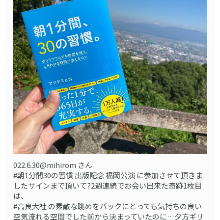
022.6.30@mihirom さん
#朝1分間30の習慣 出版記念 福岡公演 に参加させて頂きま
したサインまで頂いて?2週連続でお会い出来た奇跡1枚目
は、
#高良大社 の素敵な眺めをバックにとっても気持ちの良い
空気流れる空間でした️前から決まっていたのに…夕方ギリ